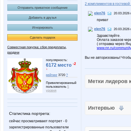
2 комплиментов в гостевой 
Отправить приватное сообщение
elen76
20.03.2026 
Добавить в друзья
приват
Игнорировать
elen76
20.03.2026 
Здравствуйте.
Сделать подарок
Оплата заказов чере
( отправка через Ян
Совместная покупка: сбор предоплаты,
www.nn.ru/community/
раздачи
Вы не авторизованы! Чтоб
популярность:
-2
6172 место
↓
рейтинг
3720
?
Метки лидеров
Привилегированный
пользователь
5
уровня
Интервью
Статистика портрета:
сейчас просматривают портрет - 0
зарегистрированные пользователи